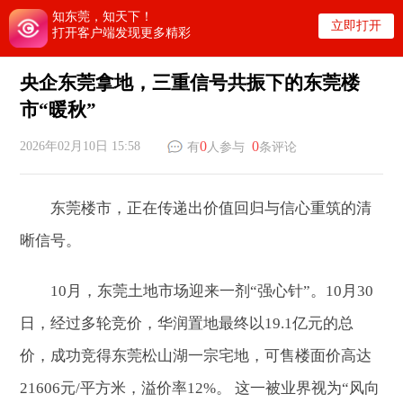
知东莞，知天下！
立即打开
打开客户端发现更多精彩
央企东莞拿地，三重信号共振下的东莞楼
市“暖秋”
0
0
2026年02月10日 15:58
有
人参与
条评论
东莞楼市，正在传递出价值回归与信心重筑的清
晰信号。
10月，东莞土地市场迎来一剂“强心针”。10月30
日，经过多轮竞价，华润置地最终以19.1亿元的总
价，成功竞得东莞松山湖一宗宅地，可售楼面价高达
21606元/平方米，溢价率12%。 这一被业界视为“风向